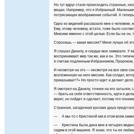
Но тут вдруг стали происходить странные, не
вещах. Например, что я Избранный. Маленький
потрясающих воображение событий. А теперь
Одно из видений рассказало мне о человеке, 
Ему, этому человеку, кстати, тоже было соотв
Мексики именно с этой целью. Если бы не он, т
Спросишь — какая миссия? Меня лучше об это
Я слушал Данилу, и сердце мое замирало. У ка
воспринимают мир так же, как и он. Это типич
я считаю подлинным Избранником, Пророком, 
И несмотря на это — несмотря на все свои со
возложенную на него миссию. Как солдат, кот
приказывает?» Но просто идет и делает дело.
Я смотрел на Данилу, точнее на его затылок, 
— брать на себя ответственность, идти и дела
верит, но пойдет и сделает, потому что понима
Странная, загадочная русская душа предстал
— А мы-то с Кристиной как в этом всем зам
— Кристина была дана мне в четырех видения
сидим в этой машине. Я знаю, что ты ее любиш