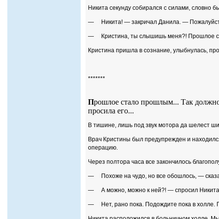
Никита секунду собирался с силами, словно бы
— Никита! — закричал Данила. — Пожалуйст
— Кристина, ты слышишь меня?! Прошлое ста
Кристина пришла в сознание, улыбнулась, про
*******
П
рошлое стало прошлым... Так должно
просила его...
В тишине, лишь под звук мотора да шелест ши
Врач Кристины был предупрежден и находился
операцию.
Через полтора часа все закончилось благопо
— Похоже на чудо, но все обошлось, — сказа
— А можно, можно к ней?! — спросил Никита
— Нет, рано пока. Подождите пока в холле. 
Никита расположился в больничном холле. Мы