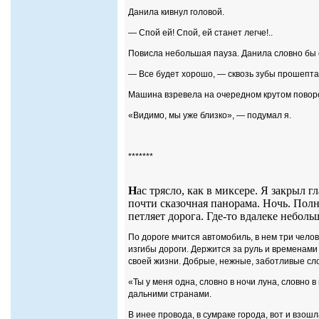
Данила кивнул головой.
— Спой ей! Спой, ей станет легче!..
Повисла небольшая пауза. Данила словно бы с
— Все будет хорошо, — сквозь зубы прошептал
Машина взревела на очередном крутом поворо
«Видимо, мы уже близко», — подумал я.
*******
Н
ас трясло, как в миксере. Я закрыл г
почти сказочная панорама. Ночь. Полна
петляет дорога. Где-то вдалеке неболь
По дороге мчится автомобиль, в нем три чело
изгибы дороги. Держится за руль и временами
своей жизни. Добрые, нежные, заботливые сло
«Ты у меня одна, словно в ночи луна, словно в 
дальними странами.
В инее провода, в сумраке города, вот и взошл