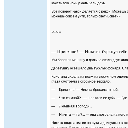
качать всю ночь у колыбели дочь.
Вот поворот какой делается с рекой. Можешь 
можешь совсем уйти, только свети, свети».
*******
—
П
риехали! — Никита
буркнул себе
Мы бросили машину и дальше около двух кило
Деревушку освещало два тусклых фонаря. Слаб
Кристина сидела на полу, на лоскутном одея
глаза смотрели в огромное зеркало.
— Кристина! — Никита бросился к ней.
— Что со мной?.. — шептали ее губы. — Где 
— Любимая! Господи...
— Никита — ты?... — она смотрела на него н
Никита подхватил ее на руки и двинулся к вых
целовала. И повторяла его имя, раз за разом, т