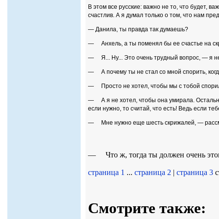
В этом все русские: важно не то, что будет, в
счастлив. А я думал только о том, что нам п
— Данила, ты правда так думаешь?
— Анхель, а ты поменял бы ее счастье на ск
— Я... Ну... Это очень трудный вопрос, — я не
— А почему ты не стал со мной спорить, когда
— Просто не хотел, чтобы мы с тобой спори
— А я не хотел, чтобы она умирала. Остально
если нужно, то считай, что есть! Ведь если т
— Мне нужно еще шесть скрижалей, — рассм
— Что ж, тогда ты должен очень это
страница 1
...
страница 2
|
страница 3
с
Смотрите также: