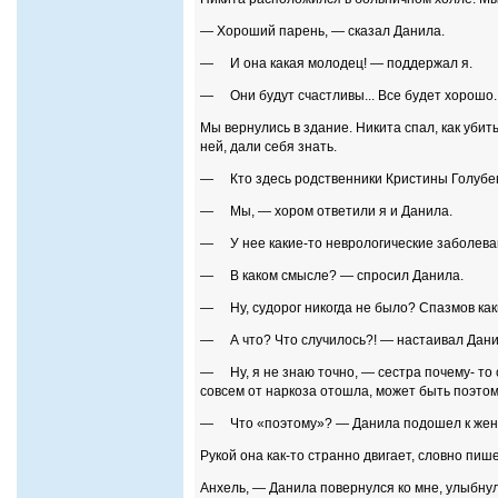
— Хороший парень, — сказал Данила.
— И она какая молодец! — поддержал я.
— Они будут счастливы... Все будет хорошо.
Мы вернулись в здание. Никита спал, как уби
ней, дали себя знать.
— Кто здесь родственники Кристины Голубев
— Мы, — хором ответили я и Данила.
— У нее какие-то неврологические заболева
— В каком смысле? — спросил Данила.
— Ну, судорог никогда не было? Спазмов ка
— А что? Что случилось?! — настаивал Дани
— Ну, я не знаю точно, — сестра почему- то 
совсем от наркоза отошла, может быть поэтому
— Что «поэтому»? — Данила подошел к женщи
Рукой она как-то странно двигает, словно пишет
Анхель, — Данила повернулся ко мне, улыбнул