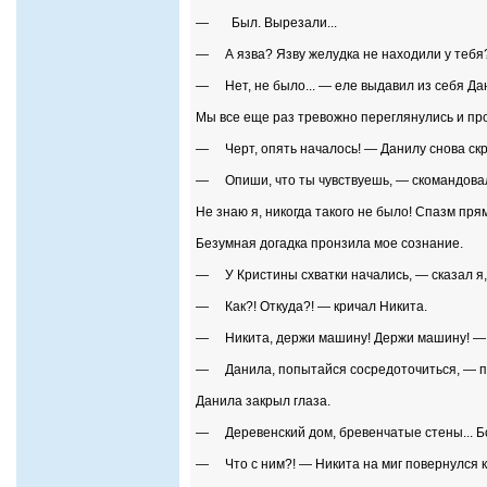
— Был. Вырезали...
— А язва? Язву желудка не находили у тебя
— Нет, не было... — еле выдавил из себя Дани
Мы все еще раз тревожно переглянулись и пр
— Черт, опять началось! — Данилу снова скр
— Опиши, что ты чувствуешь, — скомандовал 
Не знаю я, никогда такого не было! Спазм пря
Безумная догадка пронзила мое сознание.
— У Кристины схватки начались, — сказал я, и
— Как?! Откуда?! — кричал Никита.
— Никита, держи машину! Держи машину! — Да
— Данила, попытайся сосредоточиться, — пр
Данила закрыл глаза.
— Деревенский дом, бревенчатые стены... Бо
— Что с ним?! — Никита на миг повернулся к