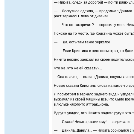
— Никита, следи за дорогой! — почти рявкнул я
— Лоскутное одеяло, — продолжал Данила. — К
рост зеркало! Слева от дивана!
— Что он так кричит? — спросил у меня Ники
Похоже на то место, где Кристина может быть?
— Да, есть там такое зеркало!
— Если Кристина в него посмотрит, то Данила
Никита нервно заерзал на своем водительском
Что же, что же ей сказать?...
—Она плачет, — сказал Данила, ощупывая свой
Новые схватки Кристины снова на какое-то вр
Я посмотрел в зеркало заднего вида и увидел
выжимал из своей машины все, что было возмо
в люльке какого-то аттракциона.
Вдруг я увидел, что Никита поднял руку и что-
— Скажи! Никита, скажи ему! — закричал я.
— Данила, Данила... — Никита собирался с 