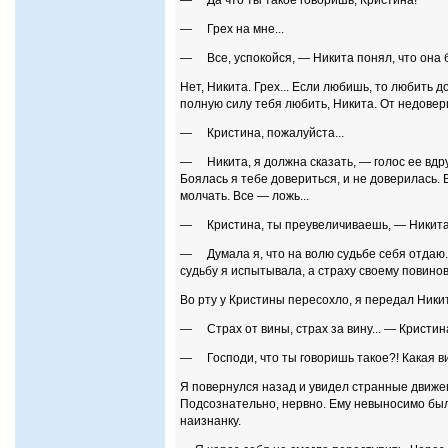
— Да что ты такое говоришь, Кристина!
— Грех на мне...
— Все, успокойся, — Никита понял, что она б
Нет, Никита. Грех... Если любишь, то любить д
полную силу тебя любить, Никита. От недоверия
— Кристина, пожалуйста...
— Никита, я должна сказать, — голос ее вдруг
Боялась я тебе довериться, и не доверилась. 
молчать. Все — ложь...
— Кристина, ты преувеличиваешь, — Никита, к
— Думала я, что на волю судьбе себя отдаю. 
судьбу я испытывала, а страху своему повинов
Во рту у Кристины пересохло, я передал Никит
— Страх от вины, страх за вину... — Кристин
— Господи, что ты говоришь такое?! Какая в
Я повернулся назад и увидел странные движени
Подсознательно, нервно. Ему невыносимо было
наизнанку.