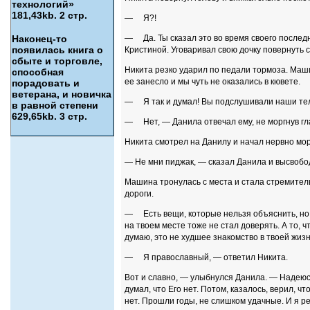
технологий»
181,43kb. 2 стр.
— Я?!
Наконец-то
— Да. Ты сказал это во время своего последн
появилась книга о
Кристиной. Уговаривал свою дочку повернуть с
сбыте и торгов­ле,
Никита резко ударил по педали тормоза. Маш
способная
ее занесло и мы чуть не оказались в кювете.
порадовать и
ветерана, и новичка
— Я так и думал! Вы подслушивали наши тел
в равной степени
629,65kb. 3 стр.
— Нет, — Данила отвечал ему, не моргнув гла
Никита смотрел на Данилу и начал нервно мор
— Не мни пиджак, — сказал Данила и высвобод
Машина тронулась с места и стала стремител
дороги.
— Есть вещи, которые нельзя объяснить, но 
на твоем месте тоже не стал доверять. А то, 
думаю, это не худшее знакомство в твоей жизн
— Я православный, — ответил Никита.
Вот и славно, — улыбнулся Данила. — Надеюсь
думал, что Его нет. Потом, казалось, верил, ч
нет. Прошли годы, не слишком удачные. И я р