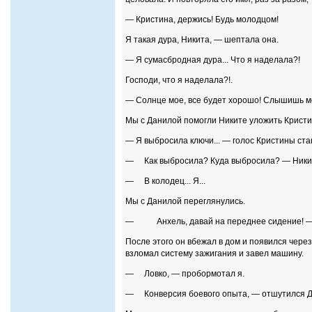
— Кристина, держись! Будь молодцом!
Я такая дура, Никита, — шептала она.
— Я сумасбродная дура... Что я наделала?!
Господи, что я наделала?!.
— Солнце мое, все будет хорошо! Слышишь ме
Мы с Данилой помогли Никите уложить Кристи
— Я выбросила ключи... — голос Кристины ста
— Как выбросила? Куда выбросила? — Никит
— В колодец... Я...
Мы с Данилой переглянулись.
— Анхель, давай на переднее сидение! — с
После этого он вбежал в дом и появился чере
взломал систему зажигания и завел машину.
— Ловко, — пробормотал я.
— Конверсия боевого опыта, — отшутился Д