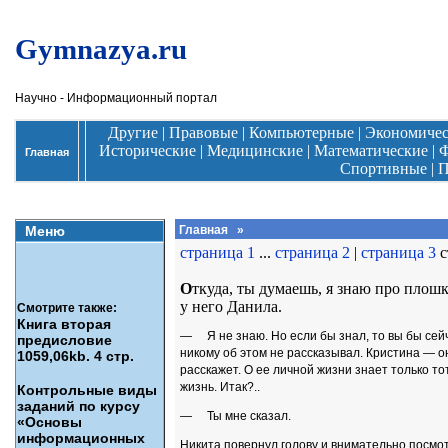
Gymnazya.ru
Научно - Информационный портал
Другие
|
Правовые
|
Компьютерные
|
Экономиче
Исторические
|
Медицинские
|
Математические
|
Ф
Главная
Спортивные
|
П
Меню
Главная
»
страница 1
...
страница 2
|
страница 3
с
О
ткуда, ты думаешь, я знаю про пло
у него Данила.
Смотрите также:
Книга вторая
— Я не знаю. Но если бы знал, то вы бы сейч
предисловие
никому об этом не рассказывал. Кристина — о
1059,06kb. 4 стр.
расскажет. О ее личной жизни знает только тот
жизнь. Итак?..
Контрольные виды
заданий по курсу
— Ты мне сказал.
«Основы
информационных
Никита повернул голову и внимательно посмо