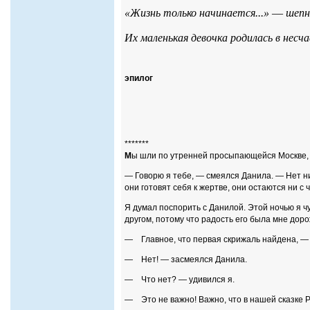
«Жизнь только начинается...»
—
шепн
Их маленькая девочка родилась в несча
эпилог
*******
М
ы шли по утренней просыпающейся Москве, д
— Говорю я тебе, — смеялся Данила. — Нет ник
они готовят себя к жертве, они остаются ни с ч
Я думал поспорить с Данилой. Этой ночью я ч
другом, потому что радость его была мне доро
— Главное, что первая скрижаль найдена, — т
— Нет! — засмеялся Данила.
— Что нет? — удивился я.
— Это не важно! Важно, что в нашей сказке Р