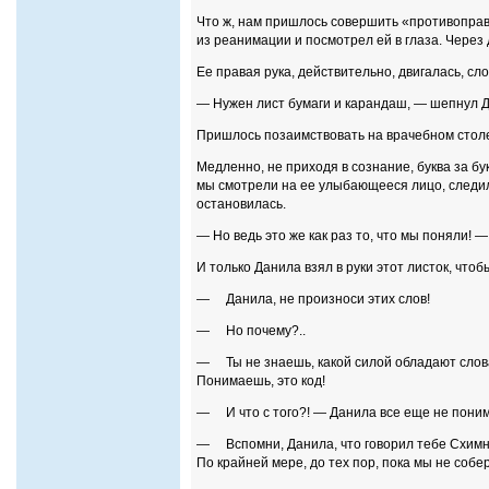
Что ж, нам пришлось совершить «противоправн
из реанимации и посмотрел ей в глаза. Через
Ее правая рука, действительно, двигалась, сло
— Нужен лист бумаги и карандаш, — шепнул 
Пришлось позаимствовать на врачебном столе.
Медленно, не приходя в сознание, буква за б
мы смотрели на ее улыбающееся лицо, следили
остановилась.
— Но ведь это же как раз то, что мы поняли! 
И только Данила взял в руки этот листок, чтоб
— Данила, не произноси этих слов!
— Но почему?..
— Ты не знаешь, какой силой обладают слова!
Понимаешь, это код!
— И что с того?! — Данила все еще не понима
— Вспомни, Данила, что говорил тебе Схимник.
По крайней мере, до тех пор, пока мы не собе