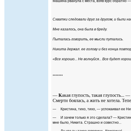
Машина рванула с места, взяв курс обратно —
Схватки следовали друг за другом, и были 
Мне казалось, она была в бреду.
Пыталась говорить, ее мысли путались.
Никита держал. ее голову и без конца повто
«Все хорошо... Не волнуйся... Все будет хорош
*******
—
К
акая глупость, такая глупость... 
Смерти боялась, а жить не хотела. Тепе
— Кристина, тихо, тихо, — успокаивал ее Ники
— И зачем только я это сделала? — Кристина
мне было, Никита. Страшно и совестно...