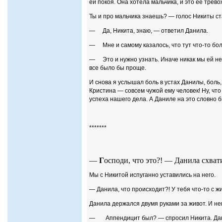
ей покоя. Она хотела мальчика, и это ее тревож
Ты и про мальчика знаешь? — голос Никиты с
— Да, Никита, знаю, — ответил Данила.
— Мне и самому казалось, что тут что-то бол
— Это и нужно узнать. Иначе никак мы ей не
все было бы проще.
И снова я услышал боль в устах Данилы, боль,
Кристина — совсем чужой ему человек! Ну, что
успеха нашего дела. А Даниле на это словно б
*******
—
Г
осподи, что это?! — Данила схват
Мы с Никитой испуганно уставились на него.
— Данила, что происходит?! У тебя что-то с 
Данила держался двумя руками за живот. И н
— Аппендицит был? — спросил Никита. Данил