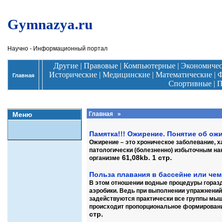
Gymnazya.ru
Научно - Информационный портал
Другие
|
Правовые
|
Компьютерные
|
Экономиче
Исторические
|
Медицинские
|
Математические
|
Ф
Главная
Спортивные
|
П
Меню
Главная
»
Памятка!!! Ожирение. Понятие об ож
Ожирение – это хроническое заболевание, 
патологически (болезненно) избыточным на
61,08kb. 1 стр.
организме
Польза плавания в бассейне или чем
В этом отношении водные процедуры гораз
аэробики. Ведь при выполнении упражнений 
задействуются практически все группы мыш
происходит пропорциональное формирован
стр.