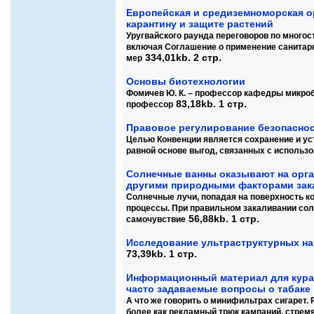
Европейская и средиземноморская о
карантину и защите растений
Уругвайского раунда переговоров по многос
включая Соглашение о применение санитар
334,01kb. 2 стр.
мер
Основы биотехнологии
Фомичев Ю. К. – профессор кафедры микроб
83,18kb. 1 стр.
профессор
Правовое регулирование безопаснос
Целью Конвенции является сохранение и ус
равной основе выгод, связанных с использ
Солнечные ванны оказывают на орга
другими природными факторами зак
Солнечные лучи, попадая на поверхность к
процессы. При правильном закаливании со
56,88kb. 1 стр.
самочувствие
Исследование ультраструктурных на
73,39kb. 1 стр.
Информационный материал для курат
часто задаваемые вопросы о табаке
А что же говорить о минифильтрах сигарет.
более как рекламный трюк кампаний, стрем