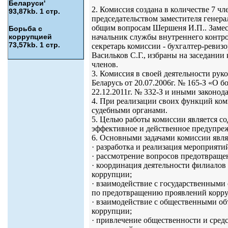
Беларуси'
2. Комиссия создана в количестве 7 чл
93,87kb. 1 стр.
председательством заместителя генера
общим вопросам Шершеня И.П.. Замест
Борьба с
коррупцией
начальник службы внутреннего контро
73,57kb. 1 стр.
секретарь комиссии - бухгалтер-ревиз
Васильков С.Г., избраны на заседании 
членов.
3. Комиссия в своей деятельности ру
Беларусь от 20.07.2006г. № 165-З «О
22.12.2011г. № 332-З и иными законо
4. При реализации своих функций ко
судебными органами.
5. Целью работы комиссии является с
эффективное и действенное предупре
6. Основными задачами комиссии явля
· разработка и реализация мероприят
· рассмотрение вопросов предотвраще
· координация деятельности филиало
коррупции;
· взаимодействие с государственными
по предотвращению проявлений корр
· взаимодействие с общественными о
коррупции;
· привлечение общественности и сред