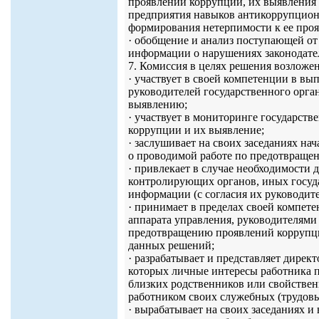
проявлений коррупции, их выявления 
предприятия навыков антикоррупцион
формирования нетерпимости к ее про
· обобщение и анализ поступающей от
информации о нарушениях законодател
7. Комиссия в целях решения возложе
· участвует в своей компетенции в в
руководителей государственного орга
выявлению;
· участвует в мониторинге государст
коррупции и их выявление;
· заслушивает на своих заседаниях на
о проводимой работе по предотвраще
· привлекает в случае необходимости 
контролирующих органов, иных госуда
информации (с согласия их руководите
· принимает в пределах своей компет
аппарата управления, руководителями
предотвращению проявлений коррупци
данных решений;
· разрабатывает и представляет дире
которых личные интересы работника пр
близких родственников или свойствен
работником своих служебных (трудовы
· вырабатывает на своих заседаниях 