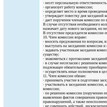
· несет персональную ответственность
· организует работу комиссии;
· определяет место и время проведени
· утверждает повестку дня заседаний 
· дает поручения членам комиссии по 
В случае отсутствия необходимого кол
назначает дату нового заседания, но н
В отсутствие председателя комиссии е
10. Член комиссии вправе:
· вносить предложения по вопросам, 
· выступать на заседаниях комиссии 
· задавать участникам заседания коми
существу;
· знакомиться с протоколами заседан
· в случае несогласия с решением ко
подлежащее обязательному приобщени
· осуществлять иные полномочия в це
11. Член комиссии обязан:
· принимать участие в подготовке зас
· участвовать в заседаниях комиссии,
комиссии;
· по решению комиссии (поручению ее
выявлению фактов совершения правон
правонарушений, а также неисполнения
· не совершать действий, дискредити