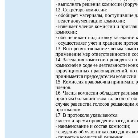
· выполнять решения комиссии (поруче
12. Секретарь комиссии:
· обобщает материалы, поступившие д
· ведет документацию комиссии;
· извещает членов комиссии и приглаш
комиссии;
· обеспечивает подготовку заседаний 
· осуществляет учет и хранение прото
13. Воспрепятствование членам комис
применение мер ответственности в со
14. Заседания комиссии проводятся по
комиссией в ходе ее деятельности ко
коррупционных правонарушений, но не
принимается председателем комиссии 
15. Комиссия правомочна принимать р
членов.
16. Члены комиссии обладают равным
простым большинством голосов от общ
случае равенства голосов решающим я
протоколом.
17. В протоколе указываются:
· место и время проведения заседания
· наименование и состав комиссии;
· сведения об участниках заседания к
· принятые комиссией решения;