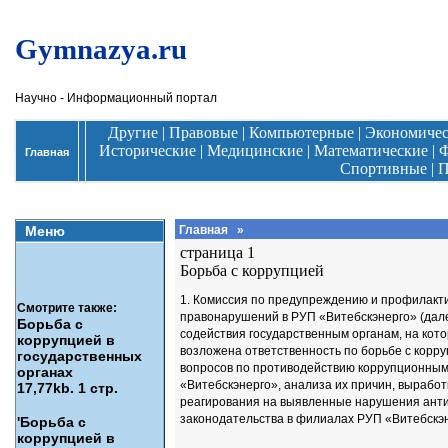
Gymnazya.ru
Научно - Информационный портал
Другие
|
Правовые
|
Компьютерные
|
Экономиче
Исторические
|
Медицинские
|
Математические
|
Ф
Главная
Спортивные
|
П
Меню
Главная
»
страница 1
Борьба с коррупцией
1. Комиссия по предупреждению и профилакт
Смотрите также:
правонарушений в РУП «Витебскэнерго» (дале
Борьба с
содействия государственным органам, на кот
коррупцией в
возложена ответственность по борьбе с корр
государственных
вопросов по противодействию коррупционны
органах
«Витебскэнерго», анализа их причин, вырабо
17,77kb. 1 стр.
реагирования на выявленные нарушения ант
законодательства в филиалах РУП «Витебскэн
'Борьба с
коррупцией в