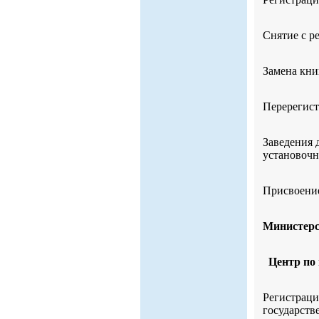
Снятие с р
Замена кни
Перерегист
Заведения 
установочн
Присвоени
Министер
Центр по
Регистраци
государств