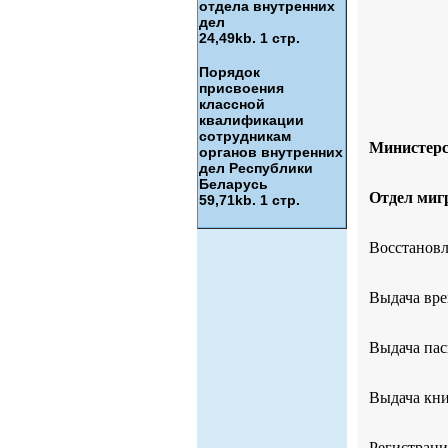
отдела внутренних
дел
24,49kb. 1 стр.
Порядок
присвоения
классной
квалификации
сотрудникам
Министерс
органов внутренних
дел Республики
Беларусь
Отдел миг
59,71kb. 1 стр.
Восстановл
Выдача вре
Выдача пас
Выдача кни
Регистраци