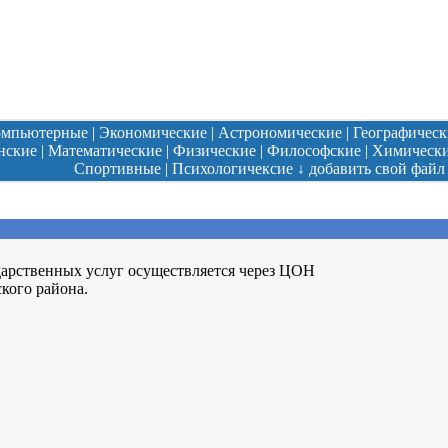
омпьютерные
|
Экономические
|
Астрономические
|
Географическ
нские
|
Математические
|
Физические
|
Философские
|
Химическ
Спортивные
|
Психологичексие
↓
добавить свой файл
арственных услуг осуществляется через ЦОН
кого района.