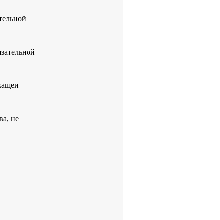
тельной
язательной
жащей
ва, не