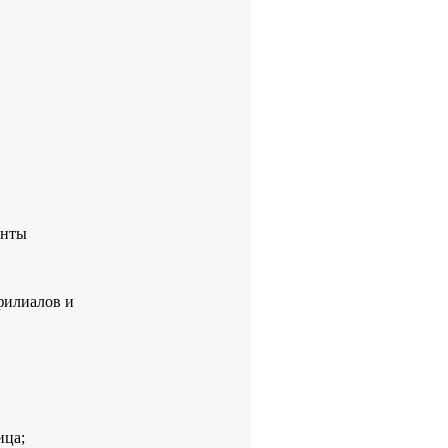
енты
филиалов и
ица;