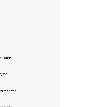
мездное
здное
при опеке,
и опеке,