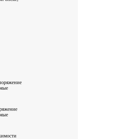
споряжение
емые
оряжение
емые
жимости