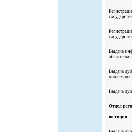
Регистраци
государств
Регистраци
государств
Выдача инф
обязательн
Выдача дуб
подлежащей
Выдача дуб
Отдел рег
юстиции
Выдача дуб