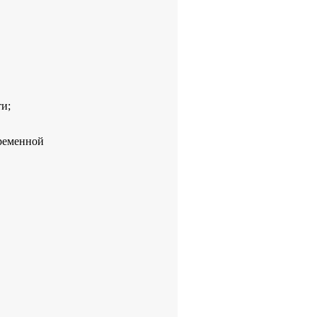
и;
еременной