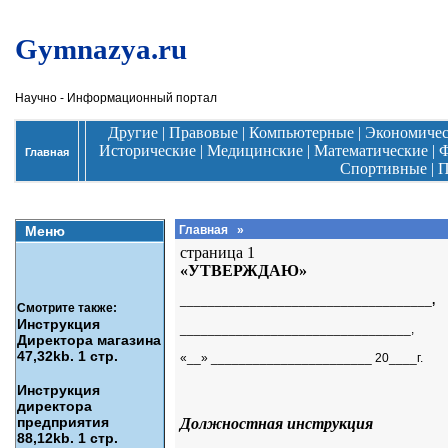
Gymnazya.ru
Научно - Информационный портал
Другие
|
Правовые
|
Компьютерные
|
Экономиче
Исторические
|
Медицинские
|
Математические
|
Ф
Главная
Спортивные
|
П
Меню
Главная
»
страница 1
«УТВЕРЖДАЮ»
____________________________________
,
Смотрите также:
Инструкция
_________________________________,
Директора магазина
47,32kb. 1 стр.
«__» _______________________ 20____г.
Инструкция
директора
предприятия
Должностная инструкция
88,12kb. 1 стр.