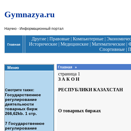
Gymnazya.ru
Научно - Информационный портал
Другие
|
Правовые
|
Компьютерные
|
Экономиче
Исторические
|
Медицинские
|
Математические
|
Ф
Главная
Спортивные
|
П
Меню
Главная
»
страница 1
З А К О Н
РЕСПУБЛИКИ КАЗАХСТАН
Смотрите также:
Государственное
регулирование
деятельности
товарных бирж
О товарных биржах
266,62kb. 1 стр.
7 Государственное
регулирование