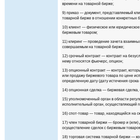
времени на товарной бирже;
9) приказ — документ, представляемый кли
товарной бирже в отношении конкретных б
10) клиент — физическое или юридическое
биржевым товаром;
11) клиринг — проведение зачета взаимны
совершаемым на товарной бирже;
12) срочный контракт — контракт на безу
нему относятся фьючерс, опцион;
13) опционный контракт — контракт, котор
или продажу биржевого товара по цене ис
определенную дату (дату истечения срока 
14) опционная сделка — биржевая сделка,
15) уполномоченный орган в области регу
исполнительный орган, осуществляющий го
16) спот-товар — товар, находящийся на ск
17) член товарной биржи — брокер и (или)
осуществление сделок с биржевым товаро
18) торговая система товарной биржи — к