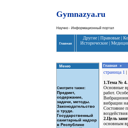
Gymnazya.ru
Научно - Информационный портал
Другие
|
Правовые
|
К
Исторические
|
Медици
Главная
Меню
Главная
»
страница 1
|
1.Тема № 4.
Основные в
Смотрите также:
Предмет,
работ. Особ
содержание,
Вибрационна
задачи, методы.
вибрации на
Законодательство
Состояние п
о труде.
воздействия
Государственный
2.Цель заня
санитарный надзор
основным в
в Республике