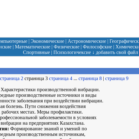
омпьютерные
|
Экономические
|
Астрономические
|
Географическ
нские
|
Математические
|
Физические
|
Философские
|
Химическ
Спортивные
|
Психологичексие
↓
добавить свой файл
страница 2
страница 3
страница 4
...
страница 8
|
страница 9
Характеристики производственной вибрации.
редные производственные источники и виды
енности заболевания при воздействии вибрации.
я болезнь. Пути снижения воздействия
 рабочих местах. Меры профилактики.
рофессиональной заболеваемости в условиях
 вибрации на предприятиях Казахстана.
тия:
Формирование знаний и умений по
редным производственным источникам,