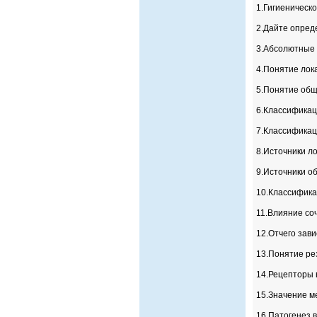
1.Гигиеническ
2.Дайте опред
3.Абсолютные 
4.Понятие лок
5.Понятие об
6.Классификац
7.Классификац
8.Источники л
9.Источники о
10.Классифика
11.Влияние со
12.Отчего зави
13.Понятие ре
14.Рецепторы 
15.Значение м
16.Патогенез 