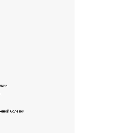
ации.
.
онной болезни.