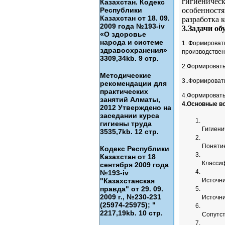
гигиеническ
Казахстан. Кодекс
Республики
особенностя
Казахстан от 18. 09.
разработка 
2009 года №193-iv
3.Задачи об
«О здоровье
народа и системе
1. Формироват
здравоохранения»
производствен
3309,34kb. 9 стр.
2.Формировать
Методические
3..Формироват
рекомендации для
практических
4.Формировать
занятий Алматы,
4.Основные в
2012 Утверждено на
заседании курса
гигиены труда
Гигиени
3535,7kb. 12 стр.
Понятие
Кодекс Республики
Казахстан от 18
Класси
сентября 2009 года
№193-iv
"Казахстанская
Источни
правда" от 29. 09.
2009 г., №230-231
Источн
(25974-25975); "
2217,19kb. 10 стр.
Сопутс