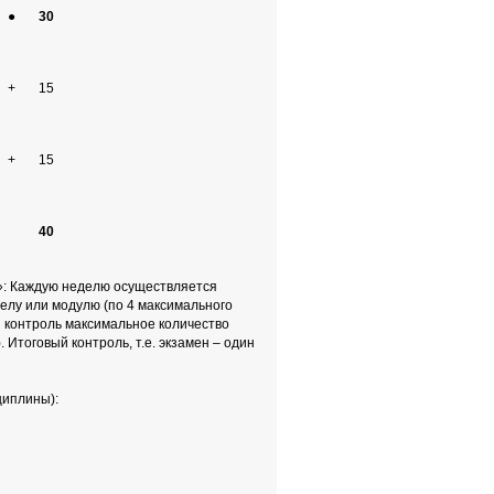
●
30
+
15
+
15
40
»: Каждую неделю осуществляется
делу или модулю (по 4 максимального
й контроль максимальное количество
Итоговый контроль, т.е. экзамен – один
циплины):