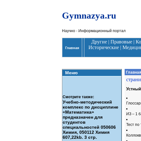
Gymnazya.ru
Научно - Информационный портал
Другие
|
Правовые
|
К
Исторические
|
Медици
Главная
Меню
Главна
страни
Устный
Смотрите также:
Учебно-методический
Глоссар
комплекс по дисциплине
«Математика»
ИЗ – 1 
предназначен для
студентов
Тест по
специальностей 050606
Химия, 050112 Химия
Коллокв
607,22kb. 3 стр.