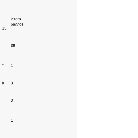
Итого
баллов
15
30
*
1
К
3
3
1