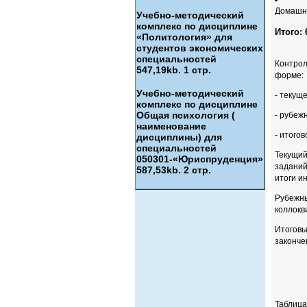
Домашня
Учебно-методический
комплекс по дисциплине
Итого:
«Политология» для
студентов экономических
специальностей
Контрол
547,19kb. 1 стр.
форме:
Учебно-методический
- текущ
комплекс по дисциплине
Общая психология (
- рубежн
наименование
- итогов
дисциплины) для
специальностей
Текущий
050301-«Юриспруденция»
заданий
587,53kb. 2 стр.
итоги и
Рубежны
коллокв
Итоговы
законче
Таблица