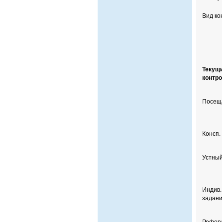
Вид ко
Текущ
контр
Посещ
Консп.
Устный
Индив.
задан