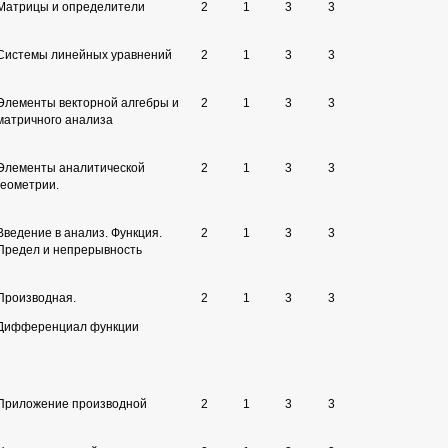
Матрицы и определители
2
1
3
3
Системы линейных уравнений
2
1
3
3
Элементы векторной алгебры и
2
1
3
3
матричного анализа
Элементы аналитической
2
1
3
3
геометрии.
Введение в анализ. Функция.
2
1
3
3
Предел и непрерывность
Производная.
2
1
3
3
Дифференциал функции
Приложение производной
2
1
3
3