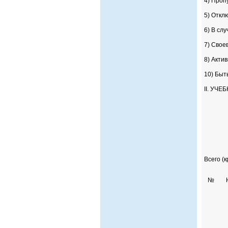
4) Проп
5) Откл
6) В сл
7) Свое
8) Акти
10) Быт
II. УЧ
Всего (к
№