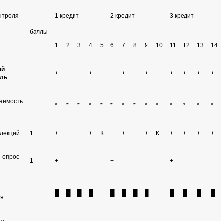
нтроля
1 кредит
2 кредит
3 кредит
баллы
1
2
3
4
5
6
7
8
9
10
11
12
13
14
ий
+
+
+
+
+
+
+
+
+
+
+
+
оль
аемость
*
*
*
*
*
*
*
*
*
*
*
*
*
*
 лекций
1
+
+
+
+
К
+
+
+
+
К
+
+
+
+
 опрос
1
+
+
+
█
█
█
█
█
█
█
█
█
█
█
█
ия