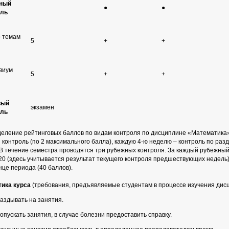
ный
●
●
оль
о темам
5
+
+
виум
5
+
+
вый
экзамен
оль
еление рейтинговых баллов по видам контроля по дисциплине «Математика
 контроль (по 2 максимального балла), каждую 4-ю неделю – контроль по раз
 В течение семестра проводятся три рубежных контроля. За каждый рубежны
20 (здесь учитывается результат текущего контроля предшествующих недель). 
онце периода (40 баллов).
тика курса
(требования, предъявляемые студентам в процессе изучения дис
паздывать на занятия.
ропускать занятия, в случае болезни предоставить справку.