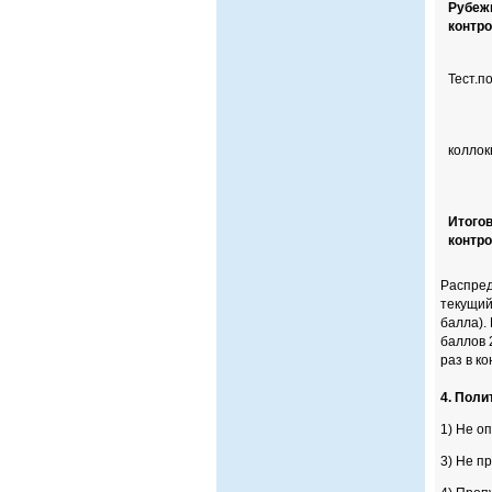
Рубеж
контр
Тест.п
коллок
Итого
контр
Распред
текущий
балла).
баллов 
раз в к
4. Поли
1) Не о
3) Не п