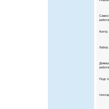
Рефер
Самост
работ
Контр.
Лабор.
Домаш
работ
Подг. 
глосса