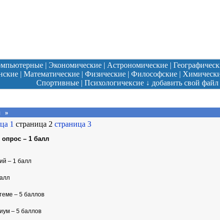
омпьютерные
|
Экономические
|
Астрономические
|
Географическ
нские
|
Математические
|
Физические
|
Философские
|
Химическ
Спортивные
|
Психологичексие
↓
добавить свой файл
я
»
ца 1
страница 2
страница 3
 опрос – 1 балл
ий – 1 балл
балл
 теме – 5 баллов
иум – 5 баллов