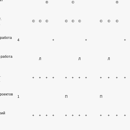
ат
®
©
®
.
©
©
©
©
©
©
©
©
©
а
 работа
4
+
+
+
 работа
Л
Л
Л
.
+
+
+
+
+
+
+
+
+
+
+
+
а
проектов
1
П
П
рий
+
+
+
+
+
+
+
+
+
+
+
+