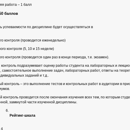
я работа – 1 балл
 60 баллов
ь успеваемости по дисциплине будет осуществляться в
его контроля (проводится еженедельно)
ого контроля (5, 10 и 15 недели)
ого контроля (проводится один раз в конце периода, т.е. экзамен).
 контроль подразумевает оценку работы студента на лабораторных и лекци
, самостоятельное выполнение задач, лабораторных работ, ответы на теорет
ндивидуальных заданий и т.д..
й контроль – это выполнение тестов и контрольных работ в аудитории в прис
иумов.
й контроль проводится после окончания изучения всех тем, по которым студ
нной, замкнутой части изученной дисциплины.
Рейтинг-шкала
 4