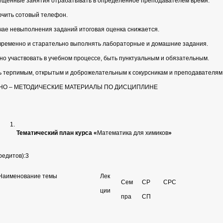
ущенные занятия отрабатывать в определенное преподавателем время.
ючить сотовый телефон.
учае невыполнения заданий итоговая оценка снижается.
временно и старательно выполнять лабораторные и домашние задания.
вно участвовать в учебном процессе, быть пунктуальным и обязательным.
ь терпимым, открытым и доброжелательным к сокурсникам и преподавателям
ЕБНО – МЕТОДИЧЕСКИЕ МАТЕРИАЛЫ ПО ДИСЦИПЛИНЕ
Тематический план курса «
Математика для химиков
»
редитов):3
Наименование темы
Лек
Сем
СР
СРС
ции
пра
СП