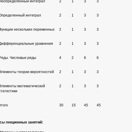
Неопределенный интеграл
2
1
3
3
Определенный интеграл
2
1
3
3
Функции нескольких переменных
2
1
3
3
Дифференциальные уравнения
2
1
3
3
Ряды. Числовые ряды
4
2
6
6
Элементы теории вероятностей
2
1
3
3
Элементы математической
2
1
3
3
статистики
итого
30
15
45
45
исы лекционных занятий: